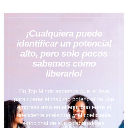
¡Cualquiera puede
identificar un potencial
alto, pero solo pocos
sabemos cómo
liberarlo!
En Top Minds sabemos que la llave
para liberar el máximo potencial de una
empresa está en el equilibrio entre el
coeficiente intelectual y el coeficiente
emocional de sus colaboradores.