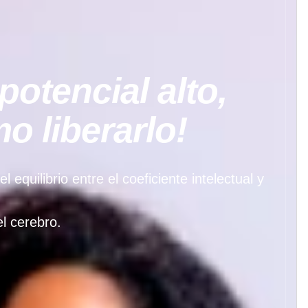
potencial alto,
 liberarlo!
quilibrio entre el coeficiente intelectual y
l cerebro.