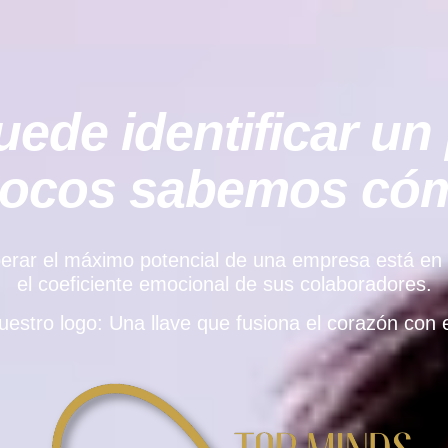
ede identificar un 
pocos sabemos cómo
rar el máximo potencial de una empresa está en el e
el coeficiente emocional de sus colaboradores.
uestro logo: Una llave que fusiona el corazón con e