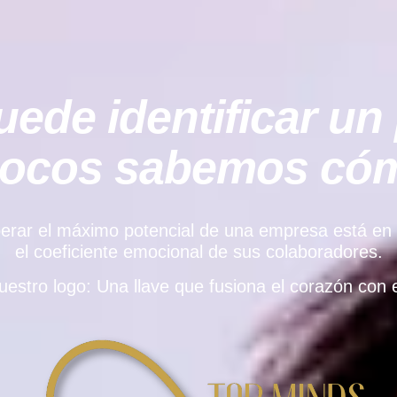
ede identificar un 
pocos sabemos cómo
rar el máximo potencial de una empresa está en el e
el coeficiente emocional de sus colaboradores.
uestro logo: Una llave que fusiona el corazón con e