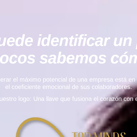
ede identificar un 
pocos sabemos cómo
rar el máximo potencial de una empresa está en el e
el coeficiente emocional de sus colaboradores.
uestro logo: Una llave que fusiona el corazón con e