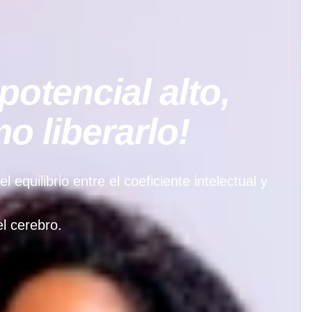
potencial alto,
 liberarlo!
quilibrio entre el coeficiente intelectual y
l cerebro.