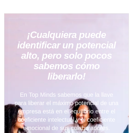
¡Cualquiera puede
identificar un potencial
alto, pero solo pocos
sabemos cómo
liberarlo!
En Top Minds sabemos que la llave
para liberar el máximo potencial de una
empresa está en el equilibrio entre el
coeficiente intelectual y el coeficiente
emocional de sus colaboradores.