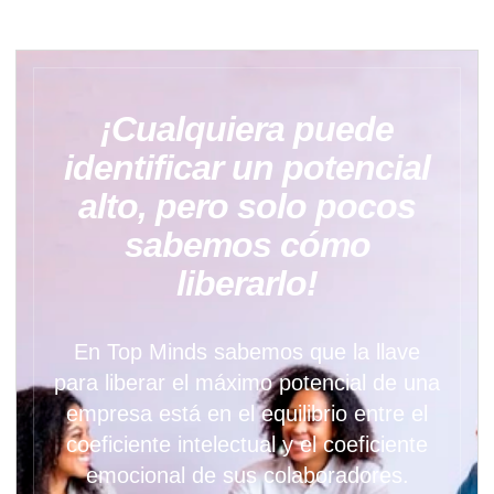
¡Cualquiera puede
identificar un potencial
alto, pero solo pocos
sabemos cómo
liberarlo!
En Top Minds sabemos que la llave
para liberar el máximo potencial de una
empresa está en el equilibrio entre el
coeficiente intelectual y el coeficiente
emocional de sus colaboradores.