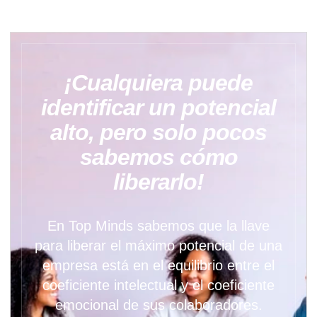
¡Cualquiera puede
identificar un potencial
alto, pero solo pocos
sabemos cómo
liberarlo!
En Top Minds sabemos que la llave
para liberar el máximo potencial de una
empresa está en el equilibrio entre el
coeficiente intelectual y el coeficiente
emocional de sus colaboradores.