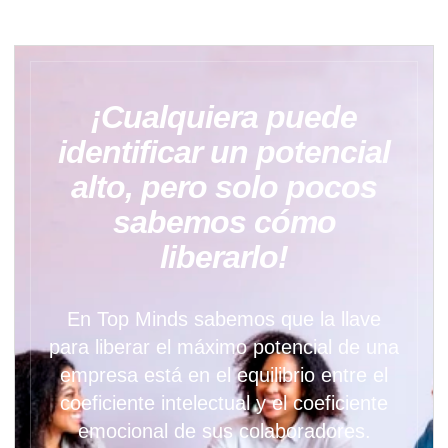
¡Cualquiera puede
identificar un potencial
alto, pero solo pocos
sabemos cómo
liberarlo!
En Top Minds sabemos que la llave
para liberar el máximo potencial de una
empresa está en el equilibrio entre el
coeficiente intelectual y el coeficiente
emocional de sus colaboradores.