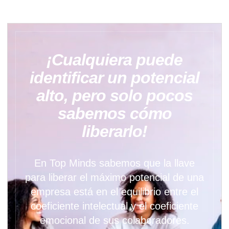
¡Cualquiera puede
identificar un potencial
alto, pero solo pocos
sabemos cómo
liberarlo!
En Top Minds sabemos que la llave
para liberar el máximo potencial de una
empresa está en el equilibrio entre el
coeficiente intelectual y el coeficiente
emocional de sus colaboradores.