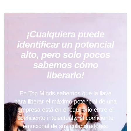
¡Cualquiera puede
identificar un potencial
alto, pero solo pocos
sabemos cómo
liberarlo!
En Top Minds sabemos que la llave
para liberar el máximo potencial de una
empresa está en el equilibrio entre el
coeficiente intelectual y el coeficiente
emocional de sus colaboradores.