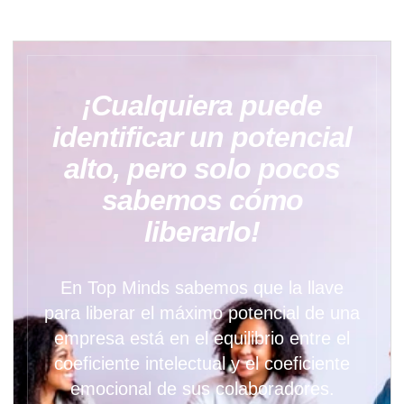
¡Cualquiera puede
identificar un potencial
alto, pero solo pocos
sabemos cómo
liberarlo!
En Top Minds sabemos que la llave
para liberar el máximo potencial de una
empresa está en el equilibrio entre el
coeficiente intelectual y el coeficiente
emocional de sus colaboradores.