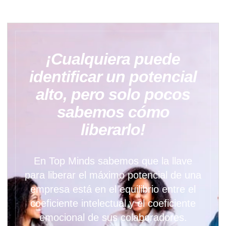
¡Cualquiera puede
identificar un potencial
alto, pero solo pocos
sabemos cómo
liberarlo!
En Top Minds sabemos que la llave
para liberar el máximo potencial de una
empresa está en el equilibrio entre el
coeficiente intelectual y el coeficiente
emocional de sus colaboradores.