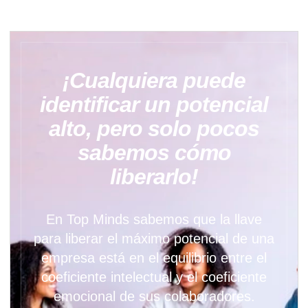
¡Cualquiera puede
identificar un potencial
alto, pero solo pocos
sabemos cómo
liberarlo!
En Top Minds sabemos que la llave
para liberar el máximo potencial de una
empresa está en el equilibrio entre el
coeficiente intelectual y el coeficiente
emocional de sus colaboradores.