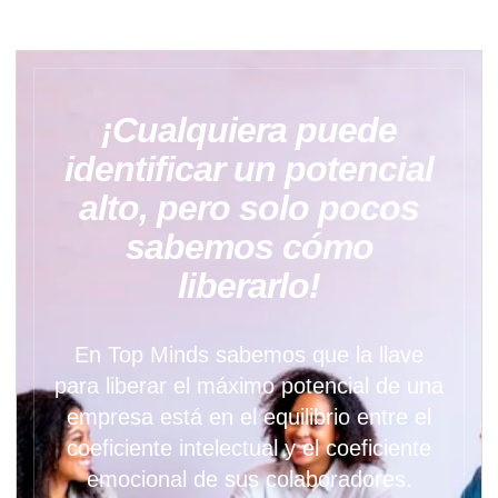
¡Cualquiera puede
identificar un potencial
alto, pero solo pocos
sabemos cómo
liberarlo!
En Top Minds sabemos que la llave
para liberar el máximo potencial de una
empresa está en el equilibrio entre el
coeficiente intelectual y el coeficiente
emocional de sus colaboradores.