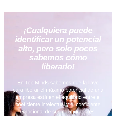
¡Cualquiera puede
identificar un potencial
alto, pero solo pocos
sabemos cómo
liberarlo!
En Top Minds sabemos que la llave
para liberar el máximo potencial de una
empresa está en el equilibrio entre el
coeficiente intelectual y el coeficiente
emocional de sus colaboradores.