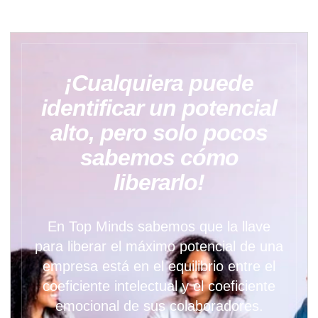
¡Cualquiera puede
identificar un potencial
alto, pero solo pocos
sabemos cómo
liberarlo!
En Top Minds sabemos que la llave
para liberar el máximo potencial de una
empresa está en el equilibrio entre el
coeficiente intelectual y el coeficiente
emocional de sus colaboradores.