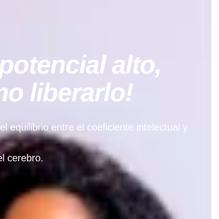
potencial alto,
 liberarlo!
quilibrio entre el coeficiente intelectual y
l cerebro.