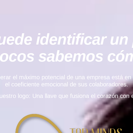
ede identificar un 
pocos sabemos cómo
rar el máximo potencial de una empresa está en el e
el coeficiente emocional de sus colaboradores.
uestro logo: Una llave que fusiona el corazón con e