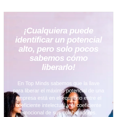
¡Cualquiera puede
identificar un potencial
alto, pero solo pocos
sabemos cómo
liberarlo!
En Top Minds sabemos que la llave
para liberar el máximo potencial de una
empresa está en el equilibrio entre el
coeficiente intelectual y el coeficiente
emocional de sus colaboradores.