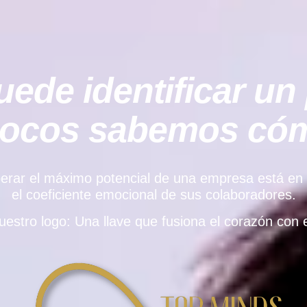
ede identificar un 
pocos sabemos cómo
rar el máximo potencial de una empresa está en el e
el coeficiente emocional de sus colaboradores.
uestro logo: Una llave que fusiona el corazón con e