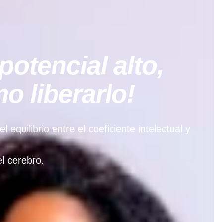
potencial alto,
 liberarlo!
quilibrio entre el coeficiente intelectual y
l cerebro.