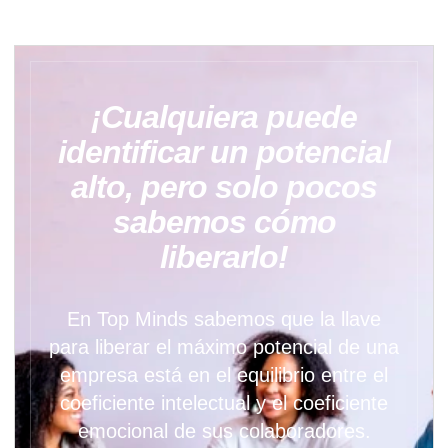
¡Cualquiera puede
identificar un potencial
alto, pero solo pocos
sabemos cómo
liberarlo!
En Top Minds sabemos que la llave
para liberar el máximo potencial de una
empresa está en el equilibrio entre el
coeficiente intelectual y el coeficiente
emocional de sus colaboradores.