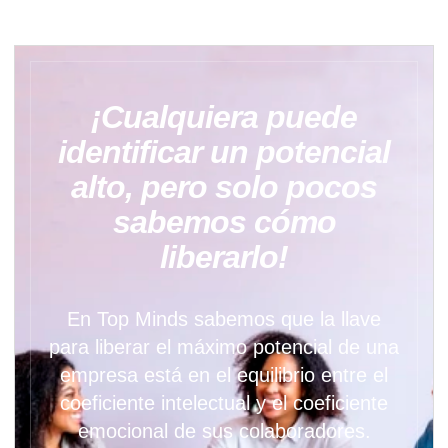
¡Cualquiera puede
identificar un potencial
alto, pero solo pocos
sabemos cómo
liberarlo!
En Top Minds sabemos que la llave
para liberar el máximo potencial de una
empresa está en el equilibrio entre el
coeficiente intelectual y el coeficiente
emocional de sus colaboradores.