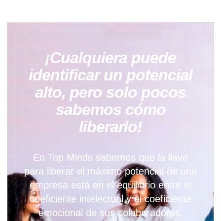
¡Cualquiera puede
identificar un potencial
alto, pero solo pocos
sabemos cómo
liberarlo!
En Top Minds sabemos que la llave
para liberar el máximo potencial de una
empresa está en el equilibrio entre el
coeficiente intelectual y el coeficiente
emocional de sus colaboradores.