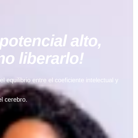
potencial alto,
 liberarlo!
quilibrio entre el coeficiente intelectual y
l cerebro.