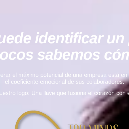
ede identificar un 
pocos sabemos cómo
rar el máximo potencial de una empresa está en el e
el coeficiente emocional de sus colaboradores.
uestro logo: Una llave que fusiona el corazón con e