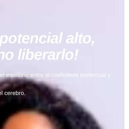
potencial alto,
 liberarlo!
quilibrio entre el coeficiente intelectual y
l cerebro.