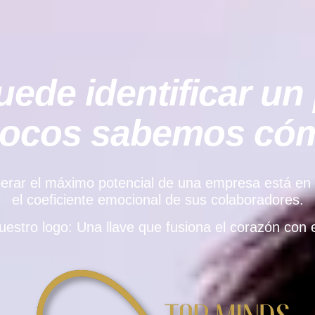
ede identificar un 
pocos sabemos cómo
rar el máximo potencial de una empresa está en el e
el coeficiente emocional de sus colaboradores.
uestro logo: Una llave que fusiona el corazón con e