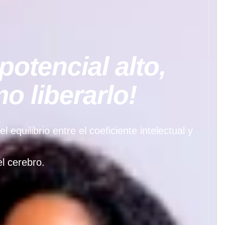
potencial alto,
 liberarlo!
quilibrio entre el coeficiente intelectual y
l cerebro.