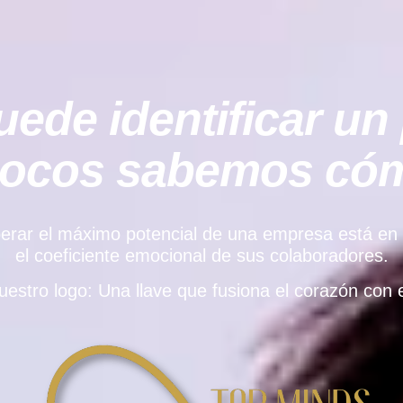
ede identificar un 
pocos sabemos cómo
rar el máximo potencial de una empresa está en el e
el coeficiente emocional de sus colaboradores.
uestro logo: Una llave que fusiona el corazón con e