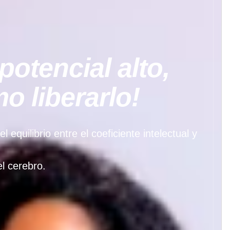
potencial alto,
 liberarlo!
quilibrio entre el coeficiente intelectual y
l cerebro.