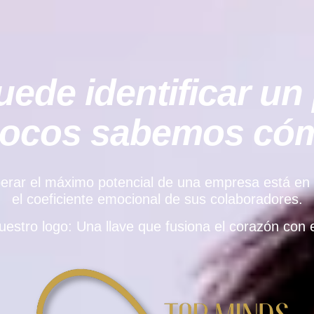
ede identificar un 
pocos sabemos cómo
rar el máximo potencial de una empresa está en el e
el coeficiente emocional de sus colaboradores.
uestro logo: Una llave que fusiona el corazón con e