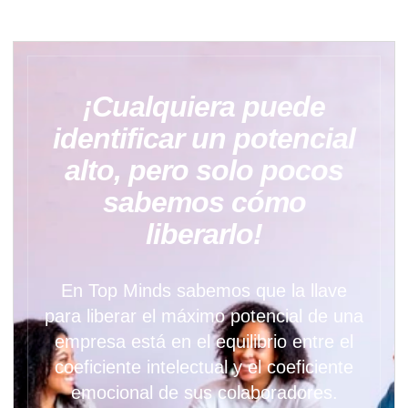
¡Cualquiera puede
identificar un potencial
alto, pero solo pocos
sabemos cómo
liberarlo!
En Top Minds sabemos que la llave
para liberar el máximo potencial de una
empresa está en el equilibrio entre el
coeficiente intelectual y el coeficiente
emocional de sus colaboradores.