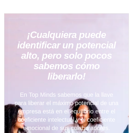
¡Cualquiera puede
identificar un potencial
alto, pero solo pocos
sabemos cómo
liberarlo!
En Top Minds sabemos que la llave
para liberar el máximo potencial de una
empresa está en el equilibrio entre el
coeficiente intelectual y el coeficiente
emocional de sus colaboradores.