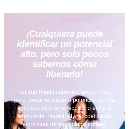
¡Cualquiera puede
identificar un potencial
alto, pero solo pocos
sabemos cómo
liberarlo!
En Top Minds sabemos que la llave
para liberar el máximo potencial de una
empresa está en el equilibrio entre el
coeficiente intelectual y el coeficiente
emocional de sus colaboradores.