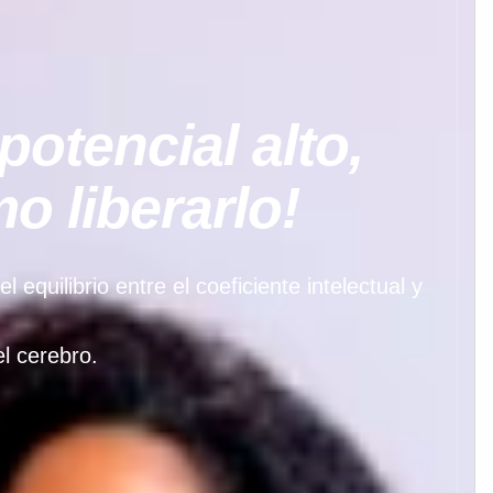
potencial alto,
 liberarlo!
quilibrio entre el coeficiente intelectual y
l cerebro.