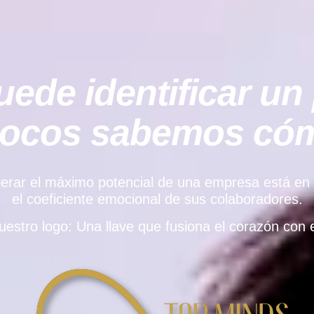
ede identificar un 
pocos sabemos cómo
rar el máximo potencial de una empresa está en el e
el coeficiente emocional de sus colaboradores.
uestro logo: Una llave que fusiona el corazón con e