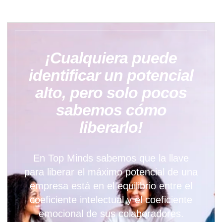
¡Cualquiera puede
identificar un potencial
alto, pero solo pocos
sabemos cómo
liberarlo!
En Top Minds sabemos que la llave
para liberar el máximo potencial de una
empresa está en el equilibrio entre el
coeficiente intelectual y el coeficiente
emocional de sus colaboradores.