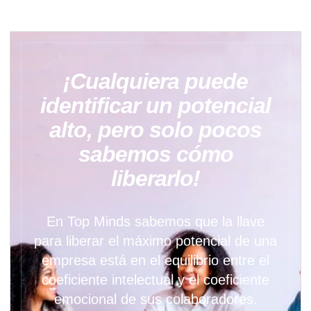
¡Cualquiera puede
identificar un potencial
alto, pero solo pocos
sabemos cómo
liberarlo!
En Top Minds sabemos que la llave
para liberar el máximo potencial de una
empresa está en el equilibrio entre el
coeficiente intelectual y el coeficiente
emocional de sus colaboradores.