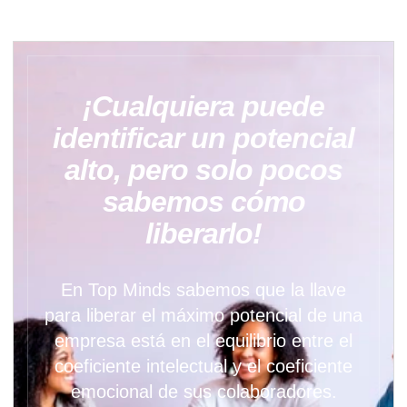
¡Cualquiera puede
identificar un potencial
alto, pero solo pocos
sabemos cómo
liberarlo!
En Top Minds sabemos que la llave
para liberar el máximo potencial de una
empresa está en el equilibrio entre el
coeficiente intelectual y el coeficiente
emocional de sus colaboradores.