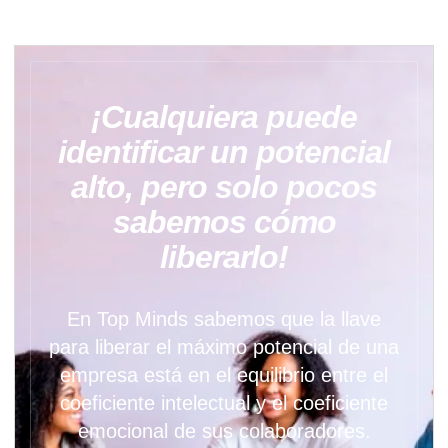
¡Cualquiera puede
identificar un potencial
alto, pero solo pocos
sabemos cómo
liberarlo!
En Top Minds sabemos que la llave
para liberar el máximo potencial de una
empresa está en el equilibrio entre el
coeficiente intelectual y el coeficiente
emocional de sus colaboradores.