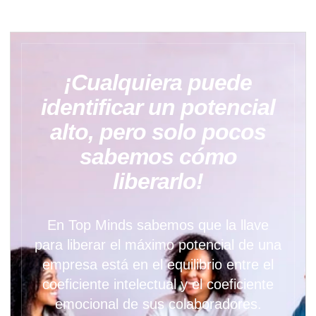
¡Cualquiera puede
identificar un potencial
alto, pero solo pocos
sabemos cómo
liberarlo!
En Top Minds sabemos que la llave
para liberar el máximo potencial de una
empresa está en el equilibrio entre el
coeficiente intelectual y el coeficiente
emocional de sus colaboradores.