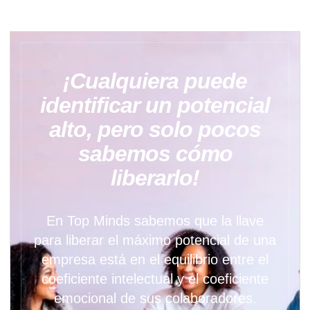
¡Cualquiera puede
identificar un potencial
alto, pero solo pocos
sabemos cómo
liberarlo!
En Top Minds sabemos que la llave
para liberar el máximo potencial de una
empresa está en el equilibrio entre el
coeficiente intelectual y el coeficiente
emocional de sus colaboradores.