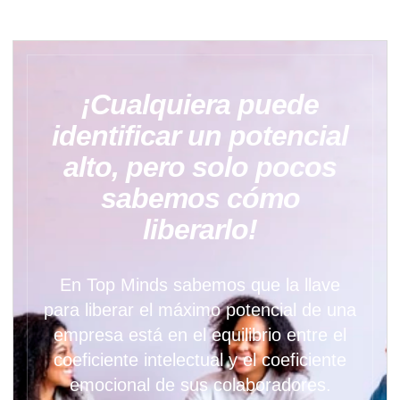
¡Cualquiera puede
identificar un potencial
alto, pero solo pocos
sabemos cómo
liberarlo!
En Top Minds sabemos que la llave
para liberar el máximo potencial de una
empresa está en el equilibrio entre el
coeficiente intelectual y el coeficiente
emocional de sus colaboradores.