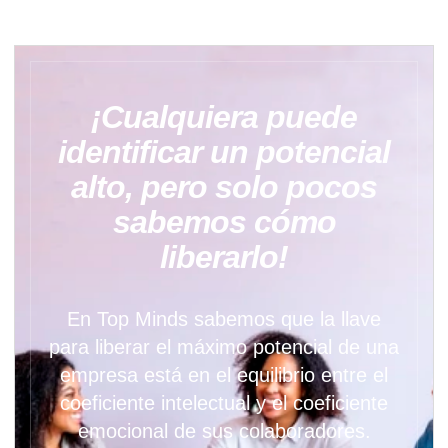
¡Cualquiera puede
identificar un potencial
alto, pero solo pocos
sabemos cómo
liberarlo!
En Top Minds sabemos que la llave
para liberar el máximo potencial de una
empresa está en el equilibrio entre el
coeficiente intelectual y el coeficiente
emocional de sus colaboradores.