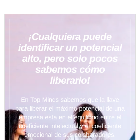
¡Cualquiera puede
identificar un potencial
alto, pero solo pocos
sabemos cómo
liberarlo!
En Top Minds sabemos que la llave
para liberar el máximo potencial de una
empresa está en el equilibrio entre el
coeficiente intelectual y el coeficiente
emocional de sus colaboradores.