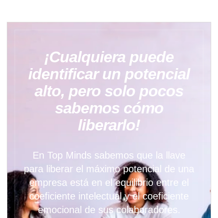
¡Cualquiera puede
identificar un potencial
alto, pero solo pocos
sabemos cómo
liberarlo!
En Top Minds sabemos que la llave
para liberar el máximo potencial de una
empresa está en el equilibrio entre el
coeficiente intelectual y el coeficiente
emocional de sus colaboradores.