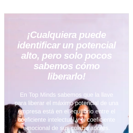
¡Cualquiera puede
identificar un potencial
alto, pero solo pocos
sabemos cómo
liberarlo!
En Top Minds sabemos que la llave
para liberar el máximo potencial de una
empresa está en el equilibrio entre el
coeficiente intelectual y el coeficiente
emocional de sus colaboradores.