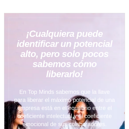
¡Cualquiera puede
identificar un potencial
alto, pero solo pocos
sabemos cómo
liberarlo!
En Top Minds sabemos que la llave
para liberar el máximo potencial de una
empresa está en el equilibrio entre el
coeficiente intelectual y el coeficiente
emocional de sus colaboradores.