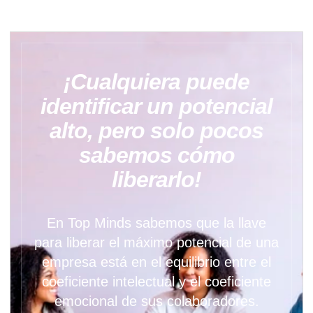
¡Cualquiera puede
identificar un potencial
alto, pero solo pocos
sabemos cómo
liberarlo!
En Top Minds sabemos que la llave
para liberar el máximo potencial de una
empresa está en el equilibrio entre el
coeficiente intelectual y el coeficiente
emocional de sus colaboradores.